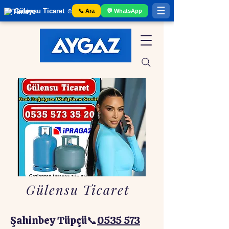
☰
Gülensu Ticaret ☺️ Gaziantep Tüp Bayii
📞 Ara
💬 WhatsApp
Gülensu Ticaret
Şahinbey Tüpçü📞
0535 573