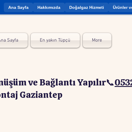
Ana Sayfa
Hakkımızda
Doğalgaz Hizmeti
Ürünler v
Ana Sayfa
En yakın Tüpçü
More
nüşüm ve Bağlantı Yapılır📞
053
ontaj Gaziantep