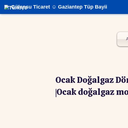
Gülensu Ticaret ☺️ Gaziantep Tüp Bayii
Ocak Doğalgaz Dö
|Ocak doğalgaz m