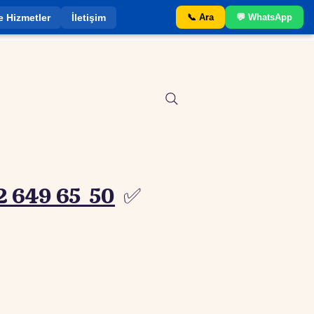
e Hizmetler
İletişim
📞 Ara
💬 WhatsApp
2 649 65 50
✅