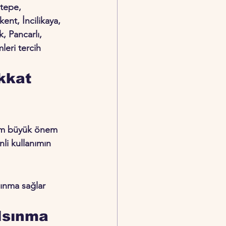
tepe, 
ent, İncilikaya, 
, Pancarlı, 
eri tercih 
kkat 
nım büyük önem 
li kullanımın 
sınma sağlar 
Isınma 