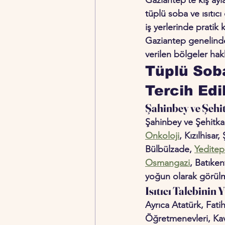
tüplü soba ve ısıtıcı
iş yerlerinde pratik
Gaziantep genelinde 
verilen bölgeler hakk
Tüplü Soba
Tercih Edi
Şahinbey ve Şehi
Şahinbey ve Şehitkam
Onkoloji
, Kızılhisar
Bülbülzade, 
Yedite
Osmangazi
, Batıken
yoğun olarak görülm
Isıtıcı Talebinin
Ayrıca Atatürk, Fati
Öğretmenevleri, Kava