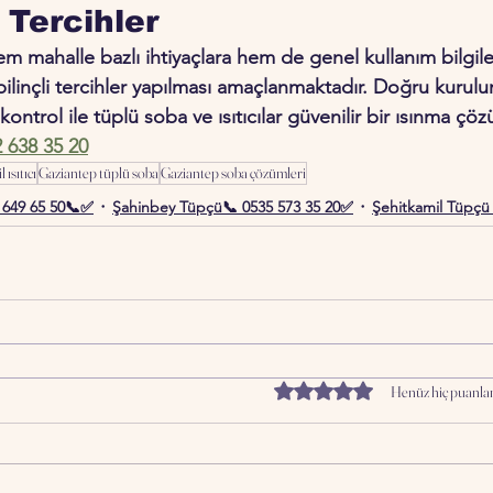
 Tercihler
m mahalle bazlı ihtiyaçlara hem de genel kullanım bilgile
bilinçli tercihler yapılması amaçlanmaktadır. Doğru kurulum
kontrol ile tüplü soba ve ısıtıcılar güvenilir bir ısınma çö
 638 35 20
 ısıtıcı
Gaziantep tüplü soba
Gaziantep soba çözümleri
 649 65 50📞✅
Şahinbey Tüpçü📞 0535 573 35 20✅
Şehitkamil Tüpçü
5 üzerinden 0 yıldız
Henüz hiç puanla