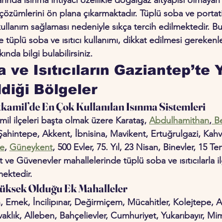
 çözümlerini ön plana çıkarmaktadır. Tüplü soba ve portatif ı
 kullanım sağlaması nedeniyle sıkça tercih edilmektedir. Bu
tüplü soba ve ısıtıcı kullanımı, dikkat edilmesi gerekenl
ında bilgi bulabilirsiniz.
 ve Isıtıcıların Gaziantep’te 
ldiği Bölgeler
tkamil’de En Çok Kullanılan Isınma Sistemleri
il ilçeleri başta olmak üzere Karataş, 
Abdulhamithan
,
 B
, Şahintepe, Akkent, İbnisina, Mavikent, Ertuğrulgazi, Kahv
pe
, 
Güneykent
, 500 Evler, 75. Yıl, 23 Nisan, Binevler, 15 T
t ve Güvenevler mahallelerinde tüplü soba ve ısıtıcılarla ilg
ektedir.
 Yüksek Olduğu Ek Mahalleler
h, Emek, İncilipınar, Değirmiçem, Mücahitler, Kolejtepe, A
klık, Alleben, Bahçelievler, Cumhuriyet, Yukarıbayır, Mim