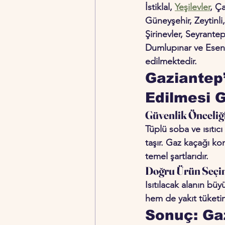
İstiklal, 
Yeşilevler
, Ç
Güneyşehir, Zeytinli,
Şirinevler, Seyrantep
Dumlupınar ve Esent
edilmektedir.
Gaziantep’
Edilmesi 
Güvenlik Önceliğ
Tüplü soba ve ısıtı
taşır. Gaz kaçağı ko
temel şartlarıdır.
Doğru Ürün Seçim
Isıtılacak alanın bü
hem de yakıt tüketimi
Sonuç: Gaz