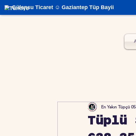
Gülensu Ticaret ☺️ Gaziantep Tüp Bayii
En Yakın Tüpçü 05
Tüplü 