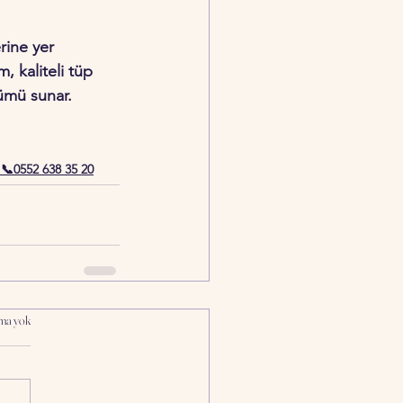
rine yer 
, kaliteli tüp 
zümü sunar.
 📞0552 638 35 20
ma yok