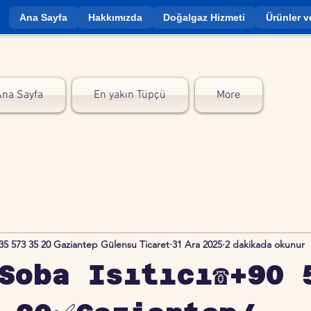
Ana Sayfa
Hakkımızda
Doğalgaz Hizmeti
Ürünler v
Ana Sayfa
En yakın Tüpçü
More
35 573 35 20 Gaziantep Gülensu Ticaret
31 Ara 2025
2 dakikada okunur
Soba Isıtıcı☎️+90 