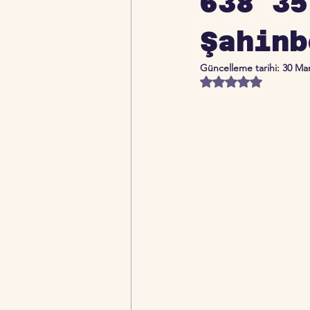
638 35
Şahinb
Güncelleme tarihi:
30 Ma
5 üzerinden NaN yıldı