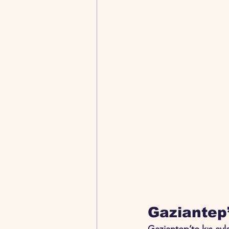
Gaziantep’
Gaziantep’te kış ayl