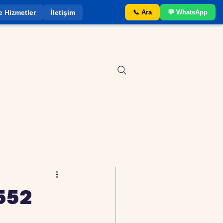
e Hizmetler
İletişim
📞 Ara
💬 WhatsApp
552