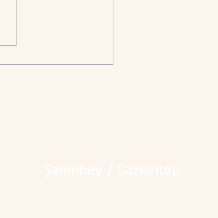
+90 535 573 35 20
Gülensu Ticaret
Şahinbey / Gaziantep
✅Gülensu Ticaret 📞
0535 573 35 20
📞@ 2025.