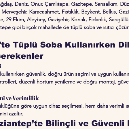
ağdaş, Deniz, Onur, Çamlıtepe, Gazitepe, Sarısalkım, Düz
 Merveşehir, Karacaahmet, Fıstıklık, Beykent, Belkıs, Gazik
e, 29 Ekim, Aleybey, Gazişehir, Konak, Fidanlık, Sarıgüllük
epe gibi birçok mahallede de tüplü soba ve ısıtıcı çözüml
te Tüplü Soba Kullanırken Di
Gerekenler
i
cı kullanırken güvenlik, doğru ürün seçimi ve uygun kulla
ntrolleri, düzenli hortum yenileme ve doğru montaj, güven
i ve Verimlilik
yüklüğüne göre uygun cihaz seçilmesi, hem daha verimli ı
ni azaltır.
iantep’te Bilinçli ve Güvenli 