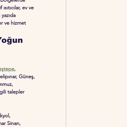
sıtıcılar, ev ve 
 yazıda 
er ve hizmet 
Yoğun 
eştepe
, 
elipınar, Güneş, 
emmuz, 
ili talepler 
kyol, 
ar Sinan, 