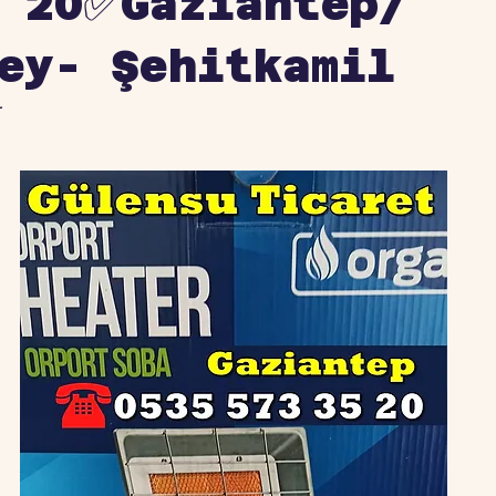
 20✅Gaziantep/
ey- Şehitkamil
r
z