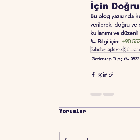
İçin Doğru
Bu blog yazısında he
verilerek, doğru ve 
kullanımı ve düzenli 
📞 
Bilgi için:
+90 552
Şahinbey tüplü soba
Şehitkamil
Gaziantep Tüpçü📞 0532
Yorumlar