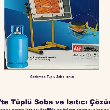
Gaziantep Tüplü Soba -ısıtıcı
te Tüplü Soba ve Isıtıcı Çözü
arında ısınma ihtiyacı özellikle doğalgaz altyapısı olmaya