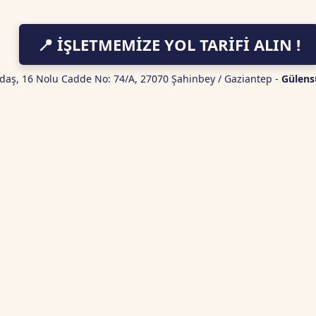
📍 İŞLETMEMİZE YOL TARİFİ ALIN !
daş, 16 Nolu Cadde No: 74/A, 27070 Şahinbey / Gaziantep -
Gülens