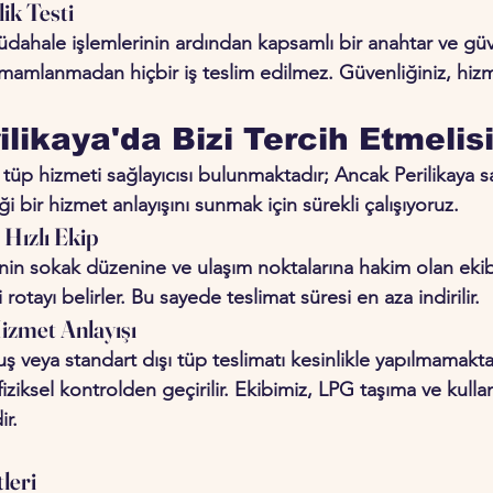
ik Testi 
hale işlemlerinin ardından kapsamlı bir anahtar ve güve
amamlanmadan hiçbir iş teslim edilmez. Güvenliğiniz, hizm
likaya'da Bizi Tercih Etmelisi
tüp hizmeti sağlayıcısı bulunmaktadır; Ancak Perilikaya sa
iği bir hizmet anlayışını sunmak için sürekli çalışıyoruz.
Hızlı Ekip 
'nin sokak düzenine ve ulaşım noktalarına hakim olan ekibi
 rotayı belirler. Bu sayede teslimat süresi en aza indirilir.
izmet Anlayışı 
uş veya standart dışı tüp teslimatı kesinlikle yapılmamakta
iziksel kontrolden geçirilir. Ekibimiz, LPG taşıma ve kull
ir.
leri 