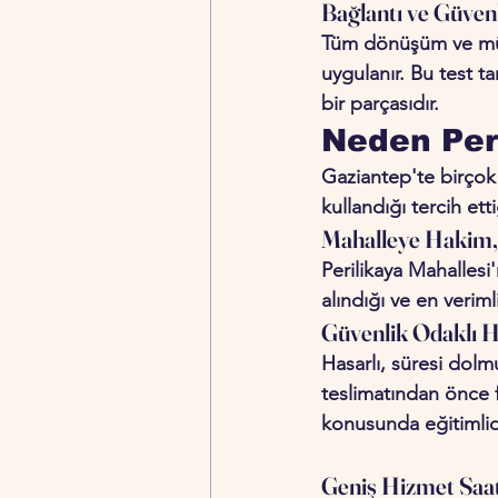
Bağlantı ve Güvenl
Tüm dönüşüm ve müda
uygulanır. Bu test t
bir parçasıdır.
Neden Peri
Gaziantep'te birçok 
kullandığı tercih ett
Mahalleye Hakim, 
Perilikaya Mahallesi
alındığı ve en verimli
Güvenlik Odaklı H
Hasarlı, süresi dolm
teslimatından önce f
konusunda eğitimlid
Geniş Hizmet Saat