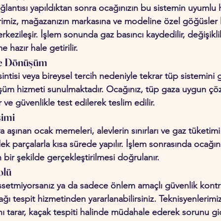
lantısı yapıldıktan sonra ocağınızın bu sistemin uyumlu h
erimiz, mağazanızın markasına ve modeline özel göğüsler 
ezileşir. İşlem sonunda gaz basıncı kaydedilir, değişiklik
e hazır hale getirilir.
e Dönüşüm 
sintisi veya bireysel tercih nedeniyle tekrar tüp sistemini
üşüm hizmeti sunulmaktadır. Ocağınız, tüp gaza uygun çö
r ve güvenlikle test edilerek teslim edilir.
imi 
 aşınan ocak memeleri, alevlerin sınırları ve gaz tüketim
k parçalarla kısa sürede yapılır. İşlem sonrasında ocağın
ir şekilde gerçekleştirilmesi doğrulanır.
lü 
setmiyorsanız ya da sadece önlem amaçlı güvenlik kontr
ağı tespit hizmetinden yararlanabilirsiniz. Teknisyenlerimi
ı tarar, kaçak tespiti halinde müdahale ederek sorunu gid