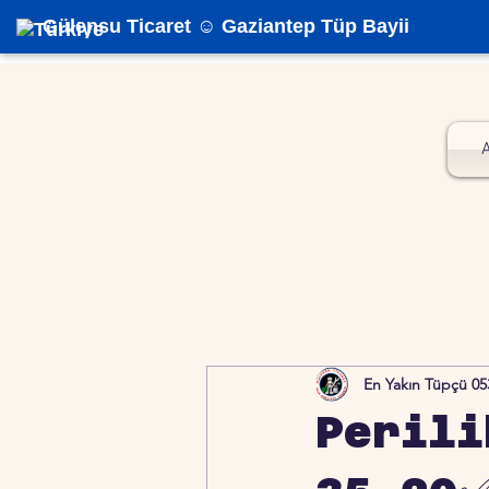
Gülensu Ticaret ☺️ Gaziantep Tüp Bayii
En Yakın Tüpçü 05
Perili