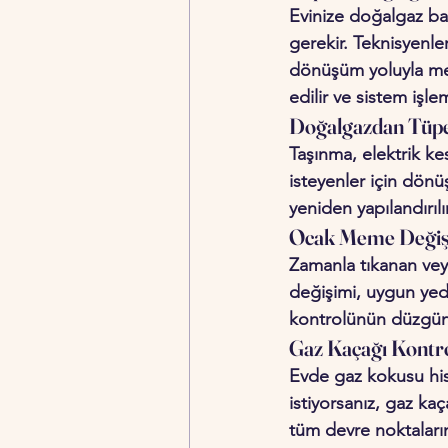
Evinize doğalgaz bağ
gerekir. Teknisyenl
dönüşüm yoluyla merk
edilir ve sistem işlem
Doğalgazdan Tüp
Taşınma, elektrik ke
isteyenler için dön
yeniden yapılandırılı
Ocak Meme Değiş
Zamanla tıkanan veya
değişimi, uygun yede
kontrolünün düzgün b
Gaz Kaçağı Kontro
Evde gaz kokusu his
istiyorsanız, gaz kaç
tüm devre noktaların