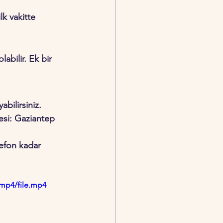
lk vakitte 
abilir. Ek bir 
abilirsiniz.
esi: Gaziantep 
lefon kadar 
/mp4/file.mp4