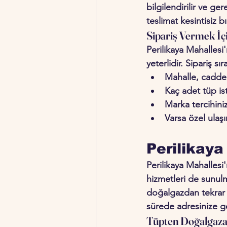
bilgilendirilir ve ge
teslimat kesintisiz b
Sipariş Vermek İç
Perilikaya Mahallesi
yeterlidir. Sipariş sı
Mahalle, cadde 
Kaç adet tüp is
Marka tercihini
Varsa özel ulaş
Perilikay
Perilikaya Mahalles
hizmetleri de sunul
doğalgazdan tekrar 
sürede adresinize ge
Tüpten Doğalgaza 