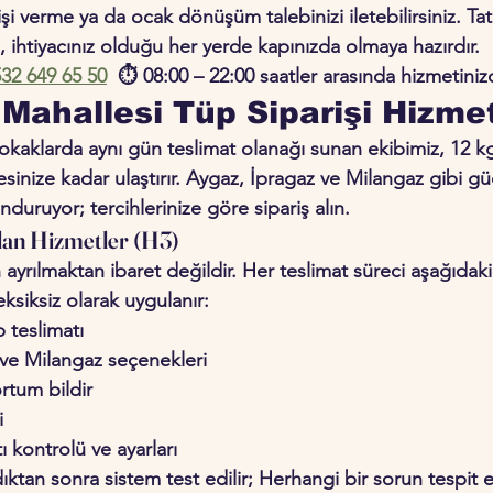
rişi verme ya da ocak dönüşüm talebinizi iletebilirsiniz. T
z, ihtiyacınız olduğu her yerde kapınızda olmaya hazırdır.
32 649 65 50
  ⏱ 
08:00 – 22:00 saatler
 arasında hizmetiniz
 Mahallesi Tüp Siparişi Hizmet
sokaklarda aynı gün teslimat olanağı sunan ekibimiz, 12 kg'
esinize kadar ulaştırır. Aygaz, İpragaz ve Milangaz gibi gü
nduruyor; tercihlerinize göre sipariş alın.
lan Hizmetler (H3)
rılmaktan ibaret değildir. Her teslimat süreci aşağıdaki 
eksiksiz olarak uygulanır:
p teslimatı
ve Milangaz seçenekleri
rtum bildir
i
 kontrolü ve ayarları
ıktan sonra sistem test edilir; Herhangi bir sorun tespit e