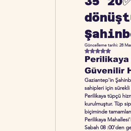
35 20✅
dönüşt
Şahinb
Güncelleme tarihi:
28 Ma
5 üzerinden NaN yıldı
Perilikaya
Güvenilir 
Gaziantep'in Şahinbe
sahipleri için sürek
Perilikaya tüpçü hizm
kurulmuştur. Tüp sipa
biçiminde tamamlanı
Perilikaya Mahallesi
Sabah 08 :00'den gec