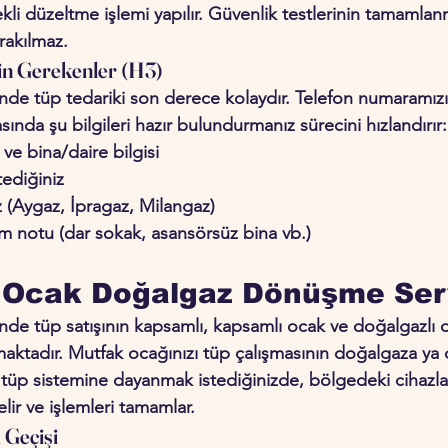
rekli düzeltme işlemi yapılır. Güvenlik testlerinin tamamla
ırakılmaz.
in Gerekenler (H3)
'nde tüp tedariki son derece kolaydır. Telefon numaramız
rasında şu bilgileri hazır bulundurmanız sürecini hızlandırır:
ve bina/daire bilgisi
tediğiniz
z (Aygaz, İpragaz, Milangaz)
ım notu (dar sokak, asansörsüz bina vb.)
a Ocak Doğalgaz Dönüşme Serv
i'nde tüp satışının kapsamlı, kapsamlı ocak ve doğalgazl
maktadır. Mutfak ocağınızı tüp çalışmasının doğalgaza ya 
tüp sistemine dayanmak istediğinizde, bölgedeki cihazlar
lir ve işlemleri tamamlar.
Geçişi 