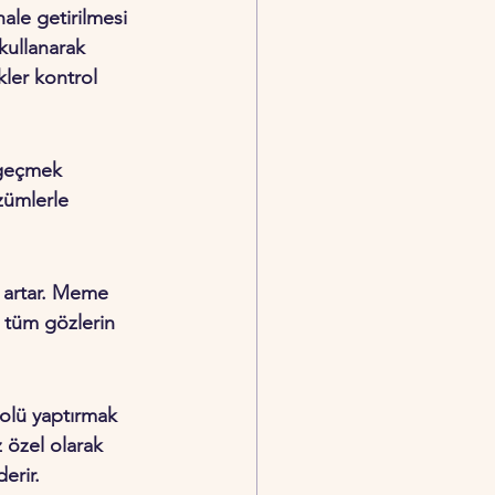
ale getirilmesi 
kullanarak 
ler kontrol 
 geçmek 
zümlerle 
i artar. Meme 
 tüm gözlerin 
olü yaptırmak 
z özel olarak 
erir.