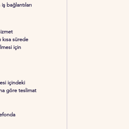
ş bağlantıları 
 
hizmet 
ı kısa sürede 
lmesi için 
si içindeki 
na göre teslimat 
lefonda 