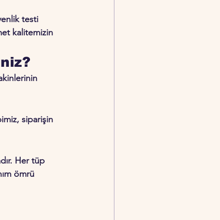
nlik testi 
et kalitemizin 
niz? 
kinlerinin 
miz, siparişin 
dır. Her tüp 
anım ömrü 