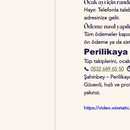
Ocak ayı için rand
Hayır. Telefonla tale
adresinize gelir.
Ödeme nasıl yapılı
Tüm ödemeler kapıda 
ön ödeme ya da sis
Perilikaya 
Tüp takiplerini, ocak 
📞 
0532 649 65 50
  
Şahinbey – 
Perilika
Güvenli, hızlı ve pro
yakınız.
https://video.wixsta