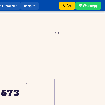
e Hizmetler
İletişim
📞 Ara
💬 WhatsApp
 573