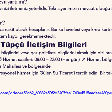
evu şartı mı? 
binizi iletmeniz yeterlidir. Teknisyenimizin mevcut olduğu i
r? 
nakit olarak hesaplanır. Banka havelesi veya kred kartı ol
tem kaydı gerekmemektedir.
Tüpçü İletişim Bilgileri 
bilgilerini veya gaz politikası bilgilerini almak için bizi aray
⏱ Hizmet saatleri: 
08:00 – 22:00 (Her gün) 📍
 Hizmet bölg
ya Mahallesi
 ve bölgesinde
fesyonel hizmet için 
Gülen Su Ticaret'i
 tercih edin. Bir te
tic.com/video/e53c62_60332a50f2d3407fae1743e4515aadae/480p