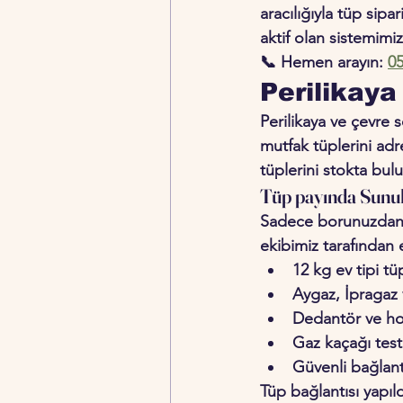
aracılığıyla tüp sipa
aktif olan sistemimi
📞 Hemen arayın: 
05
Perilikaya
Perilikaya ve çevre 
mutfak tüplerini adr
tüplerini stokta bulu
Tüp payında Sunu
Sadece borunuzdan ay
ekibimiz tarafından 
12 kg ev tipi tü
Aygaz, İpragaz 
Dedantör ve ho
Gaz kaçağı test
Güvenli bağlantı
Tüp bağlantısı yapıld