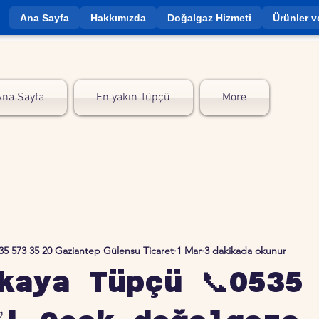
Ana Sayfa
Hakkımızda
Doğalgaz Hizmeti
Ürünler v
Ana Sayfa
En yakın Tüpçü
More
35 573 35 20 Gaziantep Gülensu Ticaret
1 Mar
3 dakikada okunur
kaya Tüpçü 📞0535