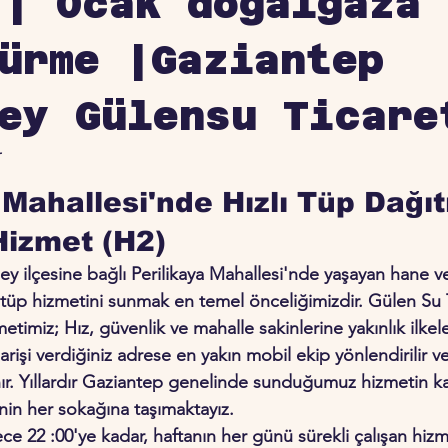
| Ocak doğalgaza
ürme |Gaziantep
ey Gülensu Ticare
r
z
 Mahallesi'nde Hızlı Tüp Dağıt
Hizmet (H2)
y ilçesine bağlı Perilikaya Mahallesi'nde yaşayan hane ve
li tüp hizmetini sunmak en temel önceliğimizdir. Gülen Su 
etimiz; Hız, güvenlik ve mahalle sakinlerine yakınlık ilkele
rişi verdiğiniz adrese en yakın mobil ekip yönlendirilir ve
r. Yıllardır Gaziantep genelinde sunduğumuz hizmetin k
'nin her sokağına taşımaktayız.
e 22 :00'ye kadar, haftanın her günü sürekli çalışan hizm