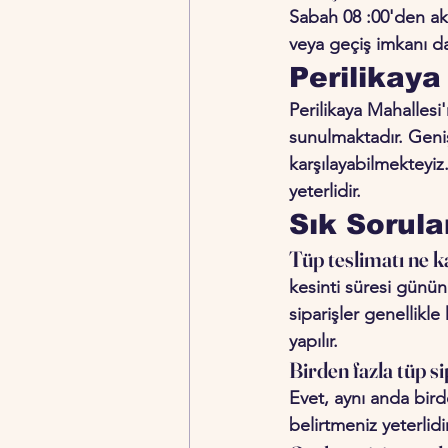
Sabah 08 :00'den akş
veya geçiş imkanı dahi
Perilikaya
Perilikaya Mahallesi
sunulmaktadır. Geniş
karşılayabilmekteyiz
yeterlidir.
Sık Sorula
Tüp teslimatı ne k
kesinti süresi günün
siparişler genellikl
yapılır.
Birden fazla tüp s
Evet, aynı anda birde
belirtmeniz yeterlidir