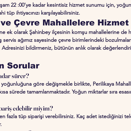
am 22 :00'ye kadar kesintisiz hizmet sunumu için, yoğun i
 tüp ihtiyacınızı karşılayabilirsiniz.
 ve Çevre Mahallelere Hizmet
'ne ek olarak Şahinbey ilçesinin komşu mahallelerine de 
 servis ağımız sayesinde çevre birimlerindeki bozulmalar
. Adresinizi bildirmeniz, bütünün anlık olarak değerlendiri
n Sorular 
adar sürer? 
 yoğunluğuna göre değişmekle birlikte, Perilikaya Mahalle
e kısa sürede tamamlanmaktadır. Yoğun miktarlar sıra esası
ipariş edebilir miyim? 
n fazla tüp siparişi verebilirsiniz. Kaç adet istediğinizi te
.