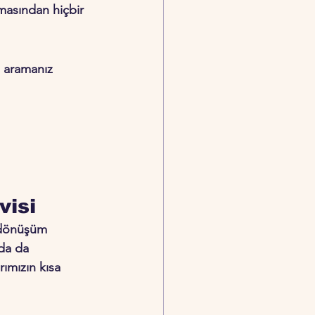
nmasından hiçbir 
ı aramanız 
isi 
ı dönüşüm 
da da 
ımızın kısa 