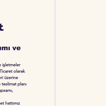
t
ımı ve 
 işletmeler 
Ticaret olarak 
ri üzerine 
 teslimat planı 
apsamı, 
et hattımız 