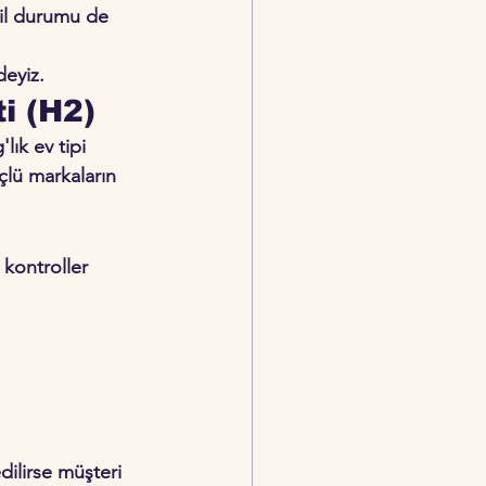
atil durumu de 
deyiz.
i (H2)
lık ev tipi 
çlü markaların 
kontroller 
dilirse müşteri 