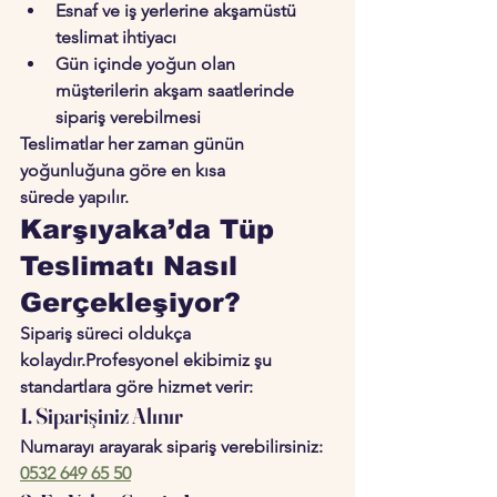
Esnaf ve iş yerlerine akşamüstü 
teslimat ihtiyacı
Gün içinde yoğun olan 
müşterilerin akşam saatlerinde 
sipariş verebilmesi
Teslimatlar her zaman 
günün 
yoğunluğuna göre en kısa 
sürede
 yapılır.
Karşıyaka’da Tüp 
Teslimatı Nasıl 
Gerçekleşiyor?
Sipariş süreci oldukça 
kolaydır.Profesyonel ekibimiz şu 
standartlara göre hizmet verir:
1. Siparişiniz Alınır
Numarayı arayarak sipariş verebilirsiniz: 
0532 649 65 50