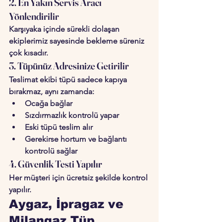
2. En Yakın Servis Aracı 
Yönlendirilir
Karşıyaka içinde sürekli dolaşan 
ekiplerimiz sayesinde bekleme süreniz 
çok kısadır.
3. Tüpünüz Adresinize Getirilir
Teslimat ekibi tüpü sadece kapıya 
bırakmaz, aynı zamanda:
Ocağa bağlar
Sızdırmazlık kontrolü yapar
Eski tüpü teslim alır
Gerekirse hortum ve bağlantı 
kontrolü sağlar
4. Güvenlik Testi Yapılır
Her müşteri için ücretsiz şekilde kontrol 
yapılır.
Aygaz, İpragaz ve 
Milangaz Tüp 