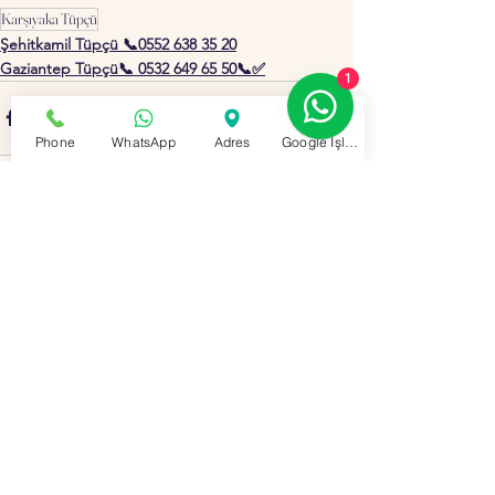
Karşıyaka Tüpçü
Şehitkamil Tüpçü 📞0552 638 35 20
Gaziantep Tüpçü📞 0532 649 65 50📞✅
1
Phone
WhatsApp
Adres
Google İşletme Profili
0.0 / 5 (0)
3 Yorum
Yorum yapın ve puanlayın...
En Yeni
Fadul GÖK
22 Mar