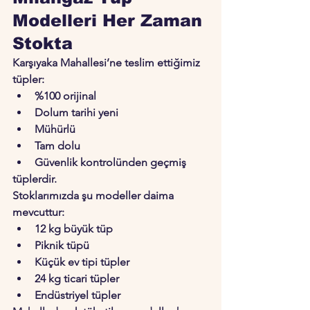
Modelleri Her Zaman 
Stokta
Karşıyaka Mahallesi’ne teslim ettiğimiz 
tüpler:
%100 orijinal
Dolum tarihi yeni
Mühürlü
Tam dolu
Güvenlik kontrolünden geçmiş
tüplerdir.
Stoklarımızda şu modeller daima 
mevcuttur:
12 kg büyük tüp
Piknik tüpü
Küçük ev tipi tüpler
24 kg ticari tüpler
Endüstriyel tüpler