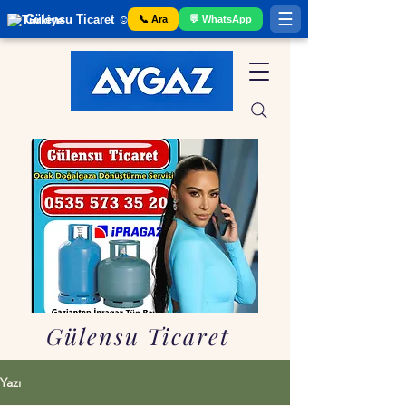
☰
Gülensu Ticaret ☺️ Gaziantep Tüp Bayii
📞 Ara
💬 WhatsApp
Gülensu Ticaret
Yazı