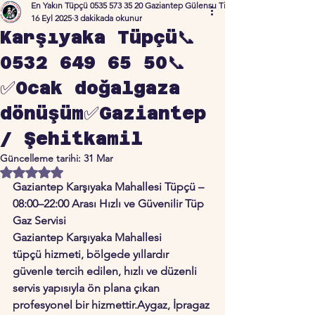
En Yakın Tüpçü 0535 573 35 20 Gaziantep Gülensu Ticaret
16 Eyl 2025
3 dakikada okunur
Karşıyaka Tüpçü📞
0532 649 65 50📞
✅Ocak doğalgaza
dönüşüm✅Gaziantep
/ Şehitkamil
Güncelleme tarihi:
31 Mar
5 üzerinden NaN yıldız
Gaziantep Karşıyaka Mahallesi Tüpçü – 
08:00–22:00 Arası Hızlı ve Güvenilir Tüp 
Gaz Servisi
Gaziantep 
Karşıyaka Mahallesi 
tüpçü
 hizmeti, bölgede yıllardır 
güvenle tercih edilen, hızlı ve düzenli 
servis yapısıyla ön plana çıkan 
profesyonel bir hizmettir.Aygaz, İpragaz 