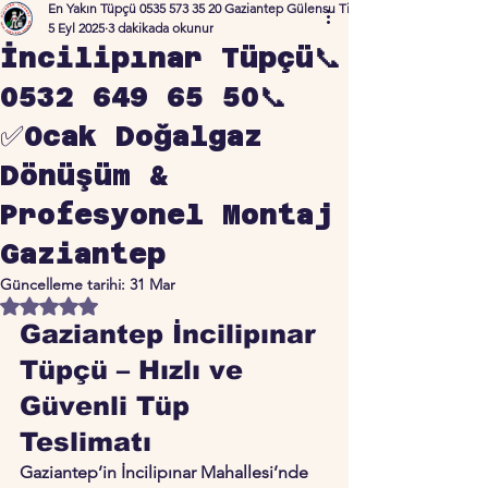
En Yakın Tüpçü 0535 573 35 20 Gaziantep Gülensu Ticaret
5 Eyl 2025
3 dakikada okunur
İncilipınar Tüpçü📞
0532 649 65 50📞
✅Ocak Doğalgaz
Dönüşüm &
Profesyonel Montaj
Gaziantep
Güncelleme tarihi:
31 Mar
5 üzerinden NaN yıldız
Gaziantep İncilipınar 
Tüpçü – Hızlı ve 
Güvenli Tüp 
Teslimatı
Gaziantep’in İncilipınar Mahallesi’nde 