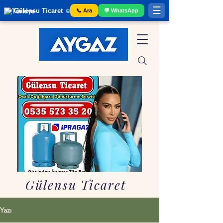
☰
Gülensu Ticaret ☺️ Gaziantep Tüp Bayii
📞 Ara
💬 WhatsApp
Gülensu Ticaret
Yazı