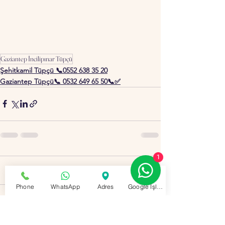
Gaziantep İncilipınar Tüpçü
Şehitkamil Tüpçü 📞0552 638 35 20
Gaziantep Tüpçü📞 0532 649 65 50📞✅
1
0.0 / 5 (0)
2 Yorum
Phone
WhatsApp
Adres
Google İşletme Profili
Yorum yapın ve puanlayın...