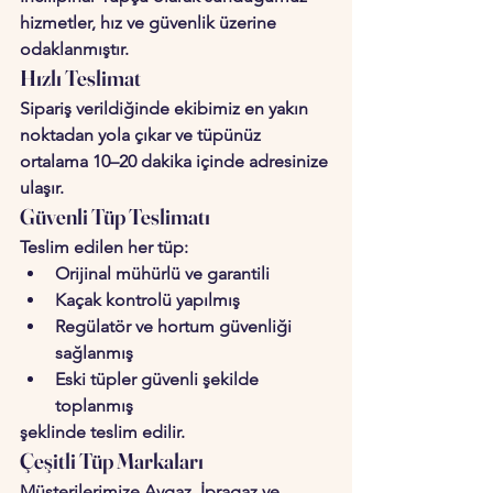
hizmetler, hız ve güvenlik üzerine 
odaklanmıştır.
Hızlı Teslimat
Sipariş verildiğinde ekibimiz en yakın 
noktadan yola çıkar ve tüpünüz 
ortalama 
10–20 dakika
 içinde adresinize 
ulaşır.
Güvenli Tüp Teslimatı
Teslim edilen her tüp:
Orijinal mühürlü ve garantili
Kaçak kontrolü yapılmış
Regülatör ve hortum güvenliği 
sağlanmış
Eski tüpler güvenli şekilde 
toplanmış
şeklinde teslim edilir.
Çeşitli Tüp Markaları
Müşterilerimize Aygaz, İpragaz ve 