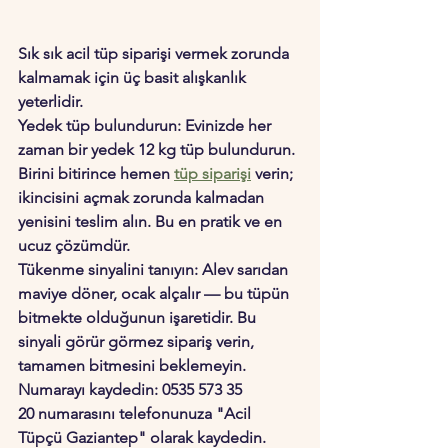
Sık sık 
acil tüp siparişi
 vermek zorunda 
kalmamak için üç basit alışkanlık 
yeterlidir.
Yedek tüp bulundurun:
 Evinizde her 
zaman bir yedek 12 kg tüp bulundurun. 
Birini bitirince hemen 
tüp siparişi
 verin; 
ikincisini açmak zorunda kalmadan 
yenisini teslim alın. Bu en pratik ve en 
ucuz çözümdür.
Tükenme sinyalini tanıyın:
 Alev sarıdan 
maviye döner, ocak alçalır — bu tüpün 
bitmekte olduğunun işaretidir. Bu 
sinyali görür görmez sipariş verin, 
tamamen bitmesini beklemeyin.
Numarayı kaydedin:
0535 573 35 
20
 numarasını telefonunuza "Acil 
Tüpçü Gaziantep" olarak kaydedin. 