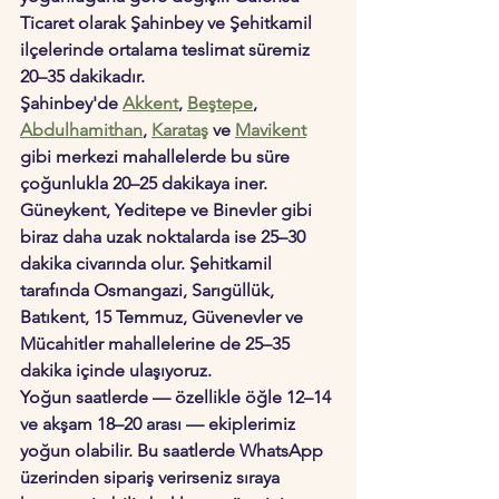
Ticaret olarak Şahinbey ve Şehitkamil 
ilçelerinde ortalama teslimat süremiz 
20–35 dakikadır.
Şahinbey'de 
Akkent
, 
Beştepe
, 
Abdulhamithan
, 
Karataş
 ve 
Mavikent
gibi merkezi mahallelerde bu süre 
çoğunlukla 20–25 dakikaya iner. 
Güneykent, Yeditepe ve Binevler gibi 
biraz daha uzak noktalarda ise 25–30 
dakika civarında olur. Şehitkamil 
tarafında Osmangazi, Sarıgüllük, 
Batıkent, 15 Temmuz, Güvenevler ve 
Mücahitler mahallelerine de 25–35 
dakika içinde ulaşıyoruz.
Yoğun saatlerde — özellikle öğle 12–14 
ve akşam 18–20 arası — ekiplerimiz 
yoğun olabilir. Bu saatlerde WhatsApp 
üzerinden sipariş verirseniz sıraya 