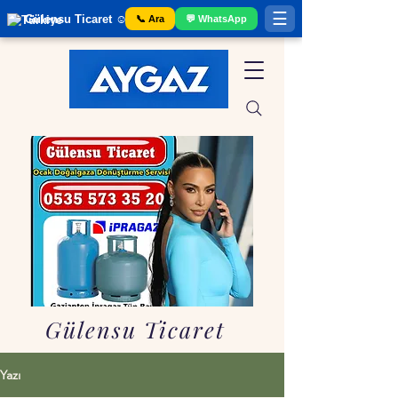
☰
Gülensu Ticaret ☺️ Gaziantep Tüp Bayii
📞 Ara
💬 WhatsApp
Gülensu Ticaret
Yazı