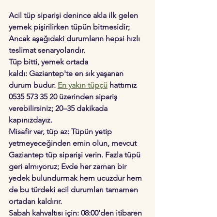
Acil tüp siparişi denince akla ilk gelen 
yemek pişirilirken tüpün bitmesidir; 
Ancak aşağıdaki durumların hepsi hızlı 
teslimat senaryolarıdır.
Tüp bitti, yemek ortada 
kaldı:
 Gaziantep'te en sık yaşanan 
durum budur. 
En yakın tüpçü
 hattımız 
0535 573 35 20 üzerinden sipariş 
verebilirsiniz; 20–35 dakikada 
kapınızdayız.
Misafir var, tüp az:
 Tüpün yetip 
yetmeyeceğinden emin olun, mevcut 
Gaziantep tüp siparişi
 verin. Fazla tüpü 
geri almıyoruz; Evde her zaman bir 
yedek bulundurmak hem ucuzdur hem 
de bu türdeki acil durumları tamamen 
ortadan kaldırır.
Sabah kahvaltısı için:
 08:00'den itibaren 