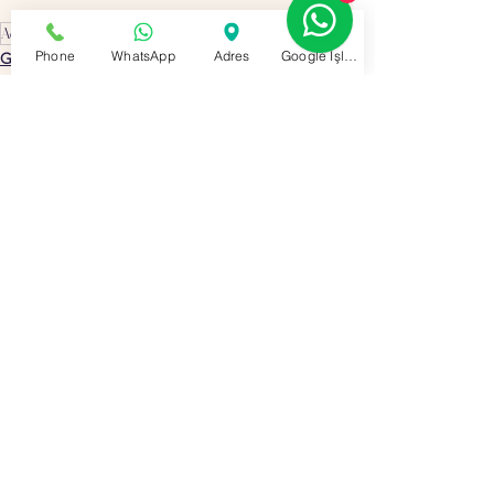
Acil tüp siparişi
Phone
WhatsApp
Adres
Google İşletme Profili
Gaziantep Tüpçü📞 0532 649 65 50📞✅
Şahinbey Tüpçü📞 0535 573 35 20✅
0.0 / 5 (0)
1 Yorum
Yorum yapın ve puanlayın...
En Yeni
Gözde OKUYUCU
16 Mar