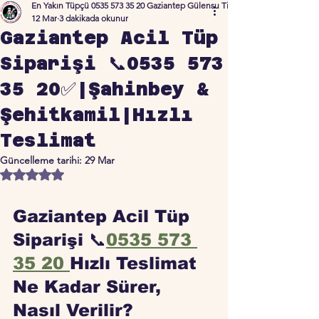
En Yakın Tüpçü 0535 573 35 20 Gaziantep Gülensu Ticaret
12 Mar
3 dakikada okunur
Gaziantep Acil Tüp
Siparişi 📞0535 573
35 20✅|Şahinbey &
Şehitkamil|Hızlı
Teslimat
Güncelleme tarihi:
29 Mar
5 üzerinden NaN yıldız
Gaziantep Acil Tüp 
Siparişi 📞
0535 573 
35 20 
Hızlı Teslimat 
Ne Kadar Sürer, 
Nasıl Verilir?