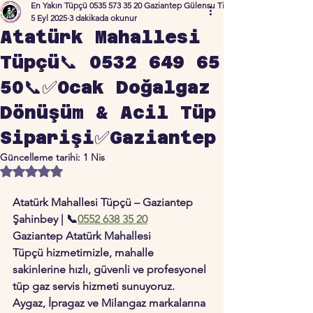
En Yakın Tüpçü 0535 573 35 20 Gaziantep Gülensu Ticaret
5 Eyl 2025
3 dakikada okunur
Atatürk Mahallesi
Tüpçü📞 0532 649 65
50📞✅Ocak Doğalgaz
Dönüşüm & Acil Tüp
Siparişi✅Gaziantep
Güncelleme tarihi:
1 Nis
5 üzerinden NaN yıldız
Atatürk Mahallesi Tüpçü – Gaziantep 
Şahinbey | 📞
0552 638 35 20
Gaziantep 
Atatürk Mahallesi 
Tüpçü
 hizmetimizle, mahalle 
sakinlerine hızlı, güvenli ve profesyonel 
tüp gaz servis hizmeti sunuyoruz. 
Aygaz, İpragaz ve Milangaz markalarına 