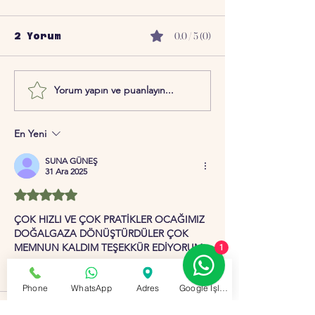
0.0 / 5 (0)
2 Yorum
Yorum yapın ve puanlayın...
En Yeni
SUNA GÜNEŞ
31 Ara 2025
5 üzerinden 5 yıldız
ÇOK HIZLI VE ÇOK PRATİKLER OCAĞIMIZ 
DOĞALGAZA DÖNÜŞTÜRDÜLER ÇOK 
MEMNUN KALDIM TEŞEKKÜR EDİYORUM
1
Beğen
Yanıtla
Phone
WhatsApp
Adres
Google İşletme Profili
teknik destek