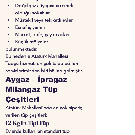
Doğalgaz altyapısının sınırlı 
olduğu sokaklar
Müstakil veya tek katlı evler
Esnaf iş yerleri
Market, büfe, çay ocakları
Küçük atölyeler
bulunmaktadır.
Bu nedenle 
Atatürk Mahallesi 
Tüpçü
 hizmeti en çok talep edilen 
servislerimizden biri hâline gelmiştir.
Aygaz – İpragaz – 
Milangaz Tüp 
Çeşitleri
Atatürk Mahallesi’nde en çok sipariş 
verilen tüp çeşitleri:
12 Kg Ev Tipi Tüp
Evlerde kullanılan standart tüp 