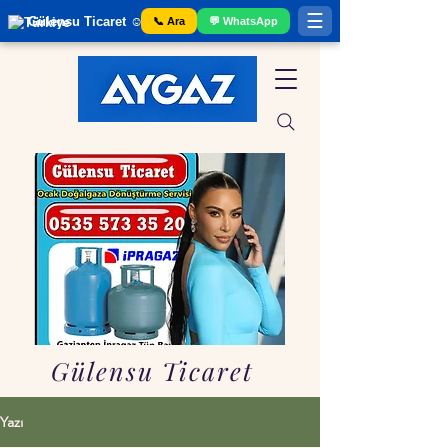
☰
Gülensu Ticaret ☺️ Gaziantep Tüp Bayii
📞 Ara
💬 WhatsApp
Gülensu Ticaret
Yazı