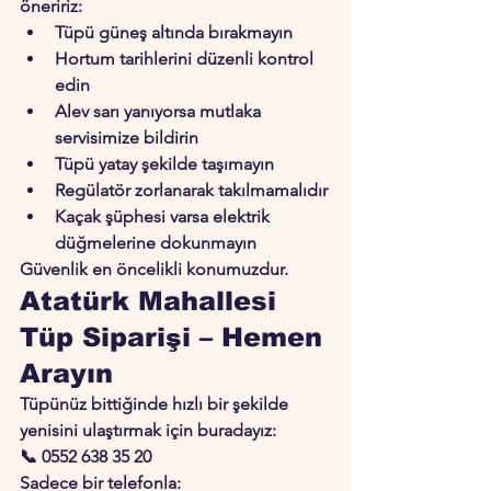
öneririz:
Tüpü güneş altında bırakmayın
Hortum tarihlerini düzenli kontrol 
edin
Alev sarı yanıyorsa mutlaka 
servisimize bildirin
Tüpü yatay şekilde taşımayın
Regülatör zorlanarak takılmamalıdır
Kaçak şüphesi varsa elektrik 
düğmelerine dokunmayın
Güvenlik en öncelikli konumuzdur.
Atatürk Mahallesi 
Tüp Siparişi – Hemen 
Arayın
Tüpünüz bittiğinde hızlı bir şekilde 
yenisini ulaştırmak için buradayız:
📞 
0552 638 35 20
Sadece bir telefonla: