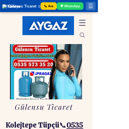
☰
Gülensu Ticaret ☺️ Gaziantep Tüp Bayii
📞 Ara
💬 WhatsApp
Gülensu Ticaret
Kolejtepe Tüpçü📞
0535