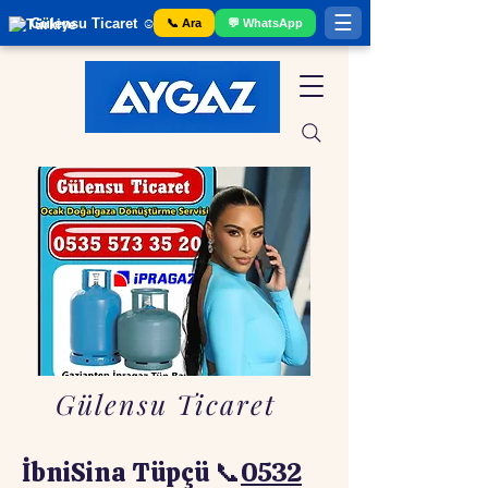
☰
Gülensu Ticaret ☺️ Gaziantep Tüp Bayii
📞 Ara
💬 WhatsApp
Gülensu Ticaret
İbniSina Tüpçü 📞
0532