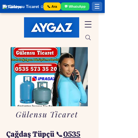
☰
Gülensu Ticaret ☺️ Gaziantep Tüp Bayii
📞 Ara
💬 WhatsApp
Gülensu Ticaret
Çağdaş Tüpçü 📞
0535