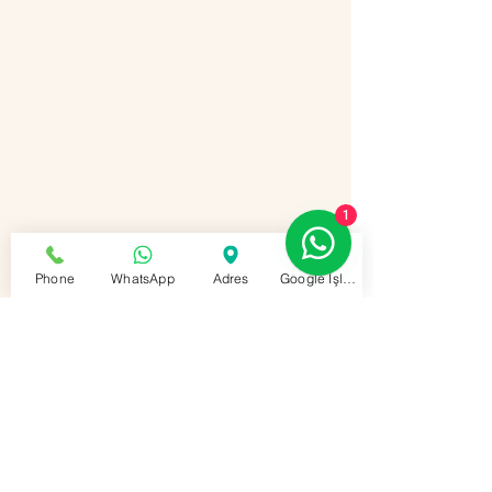
1
Phone
WhatsApp
Adres
Google İşletme Profili
Ulaş tüpçü
Gaziantep Tüpçü📞 0532 649 65 50📞✅
Şahinbey Tüpçü📞 0535 573 35 20✅