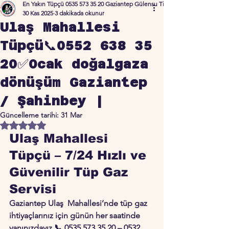
En Yakın Tüpçü 0535 573 35 20 Gaziantep Gülensu Ticaret
30 Kas 2025
3 dakikada okunur
Ulaş Mahallesi
Tüpçü📞0552 638 35
20✅Ocak doğalgaza
dönüşüm Gaziantep
/ Şahinbey |
Güncelleme tarihi:
31 Mar
5 üzerinden NaN yıldız
Ulaş Mahallesi 
Tüpçü – 7/24 Hızlı ve 
Güvenilir Tüp Gaz 
Servisi
Gaziantep Ulaş  Mahallesi’nde tüp gaz 
ihtiyaçlarınız için günün her saatinde 
yanınızdayız.📞 
0535 573 35 20
 – 
0532 