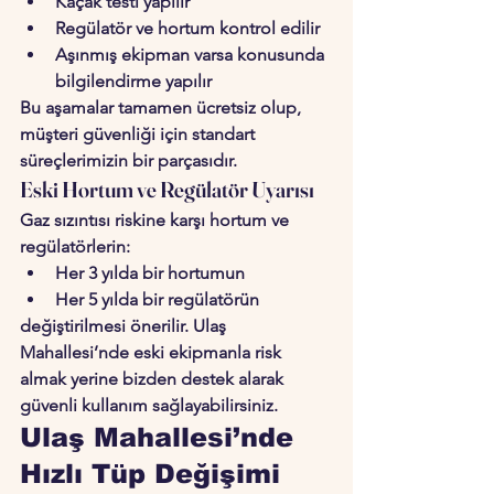
Kaçak testi yapılır
Regülatör ve hortum kontrol edilir
Aşınmış ekipman varsa konusunda 
bilgilendirme yapılır
Bu aşamalar tamamen 
ücretsiz
 olup, 
müşteri güvenliği için standart 
süreçlerimizin bir parçasıdır.
Eski Hortum ve Regülatör Uyarısı
Gaz sızıntısı riskine karşı hortum ve 
regülatörlerin:
Her 3 yılda bir hortumun
Her 5 yılda bir regülatörün
değiştirilmesi önerilir. Ulaş 
Mahallesi’nde eski ekipmanla risk 
almak yerine bizden destek alarak 
güvenli kullanım sağlayabilirsiniz.
Ulaş Mahallesi’nde 
Hızlı Tüp Değişimi 