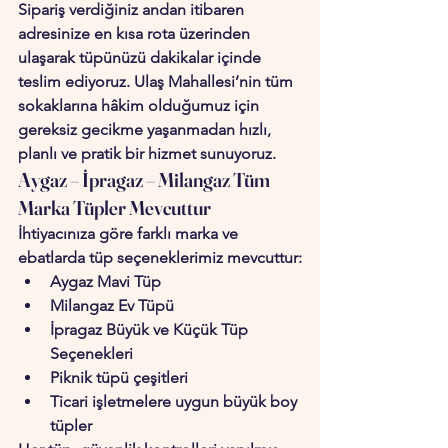
Sipariş verdiğiniz andan itibaren 
adresinize en kısa rota üzerinden 
ulaşarak tüpünüzü dakikalar içinde 
teslim ediyoruz. Ulaş Mahallesi’nin tüm 
sokaklarına hâkim olduğumuz için 
gereksiz gecikme yaşanmadan
 hızlı, 
planlı ve pratik bir hizmet sunuyoruz.
Aygaz – İpragaz – Milangaz Tüm 
Marka Tüpler Mevcuttur
İhtiyacınıza göre farklı marka ve 
ebatlarda tüp seçeneklerimiz mevcuttur:
Aygaz Mavi Tüp
Milangaz Ev Tüpü
İpragaz Büyük ve Küçük Tüp 
Seçenekleri
Piknik tüpü çeşitleri
Ticari işletmelere uygun büyük boy 
tüpler