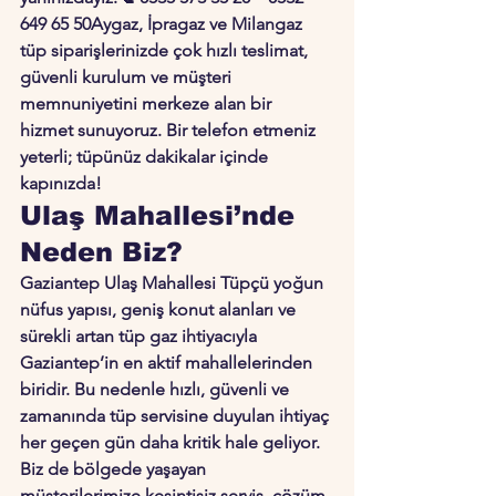
649 65 50
Aygaz, İpragaz ve Milangaz 
tüp siparişlerinizde 
çok hızlı teslimat
, 
güvenli kurulum
 ve 
müşteri 
memnuniyetini merkeze alan bir 
hizmet
 sunuyoruz. Bir telefon etmeniz 
yeterli; tüpünüz dakikalar içinde 
kapınızda!
Ulaş Mahallesi’nde 
Neden Biz?
Gaziantep Ulaş Mahallesi Tüpçü yoğun 
nüfus yapısı, geniş konut alanları ve 
sürekli artan tüp gaz ihtiyacıyla 
Gaziantep’in en aktif mahallelerinden 
biridir. Bu nedenle hızlı, güvenli ve 
zamanında tüp servisine duyulan ihtiyaç 
her geçen gün daha kritik hale geliyor.
Biz de bölgede yaşayan 
müşterilerimize 
kesintisiz servis
, 
çözüm 