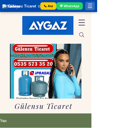
☰
Gülensu Ticaret ☺️ Gaziantep Tüp Bayii
📞 Ara
💬 WhatsApp
Gülensu Ticaret
Yazı