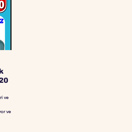
k
20
ri ve
yor ve