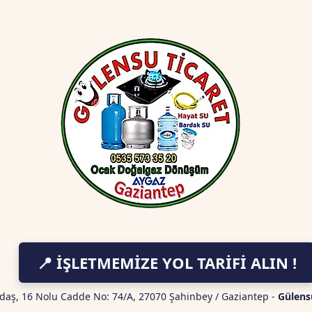
📍 İŞLETMEMİZE YOL TARİFİ ALIN !
daş, 16 Nolu Cadde No: 74/A, 27070 Şahinbey / Gaziantep -
Gülens