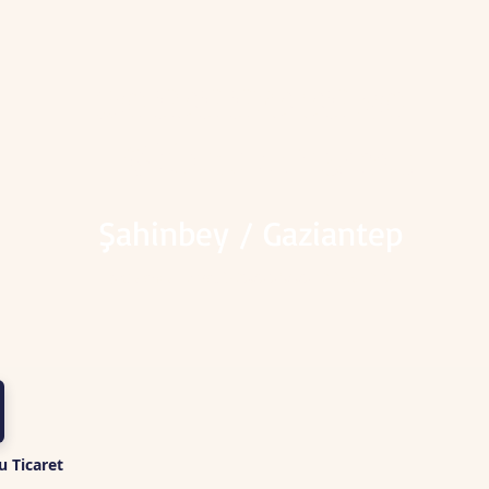
+90 535 573 35 20
Gülensu Ticaret
Şahinbey / Gaziantep
✅Gülensu Ticaret 📞
0535 573 35 20
📞@ 2025.
u Ticaret