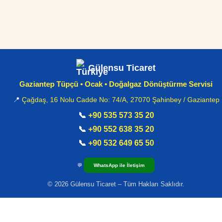
Gülensu Ticaret
Gaziantep Tüpçü • Ocak • Doğalgaz Dönüştürme Servisi
📍
Çağdaş, 16 Nolu Cadde No: 74/A, 27070 Şahinbey / Gaziantep
📞
+90 535 573 35 20
📞
+90 552 638 35 20
📞
+90 532 649 65 50
💬
WhatsApp ile İletişim
© 2026 Gülensu Ticaret – Tüm Hakları Saklıdır.