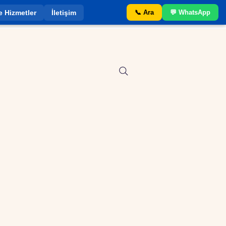
e Hizmetler
İletişim
📞 Ara
💬 WhatsApp