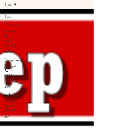
Tüp
Tüp
Gaziantep
Tüpçü
📞
0532
649 65
50📞✅
Şahinbey
Tüpçü
📞
0535
573 35
20✅
Şehitkamil
Tüpçü
📞0552
638 35
20