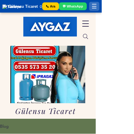
☰
Gülensu Ticaret ☺️ Gaziantep Tüp Bayii
📞 Ara
💬 WhatsApp
Gülensu Ticaret
Blog